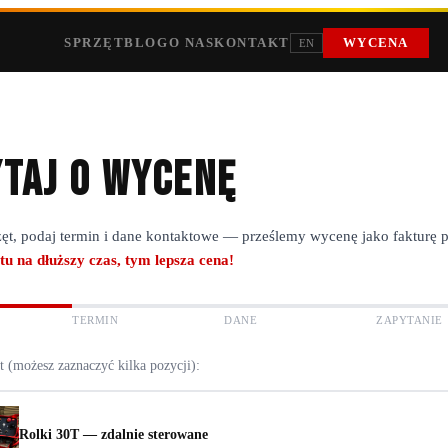
SPRZĘT
BLOG
O NAS
KONTAKT
WYCENA
EN
taj o wycenę
ęt, podaj termin i dane kontaktowe — prześlemy wycenę jako fakturę 
tu na dłuższy czas, tym lepsza cena!
TERMIN
DANE
ZAPYTANIE
t (możesz zaznaczyć kilka pozycji):
Rolki 30T — zdalnie sterowane