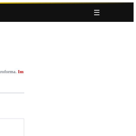
☰
proforma.
Im