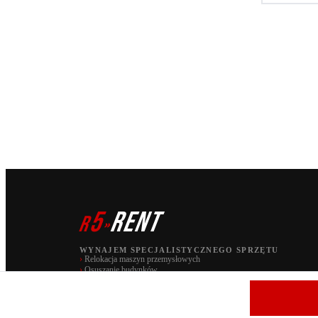
5
RENT
r
»
WYNAJEM SPECJALISTYCZNEGO SPRZĘTU
›
Relokacja maszyn przemysłowych
›
Osuszanie budynków
PAW S.C. | marka r5 RENT