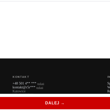
KONTAKT
I
+48 501 4** ***
S
pokaż
kontakt@r5r***
W
pokaż
Katowice
R
NIP: 6342227922
P
YouTube
DALEJ →