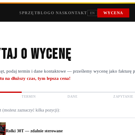
SPRZĘT
BLOG
O NAS
KONTAKT
WYCENA
EN
taj o wycenę
ęt, podaj termin i dane kontaktowe — prześlemy wycenę jako fakturę 
tu na dłuższy czas, tym lepsza cena!
TERMIN
DANE
ZAPYTANIE
t (możesz zaznaczyć kilka pozycji):
Rolki 30T — zdalnie sterowane