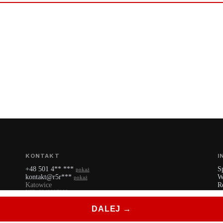
KONTAKT
I
+48 501 4** ***
S
pokaż
kontakt@r5r***
W
pokaż
Katowice
R
NIP: 6342227922
P
YouTube
DALEJ →