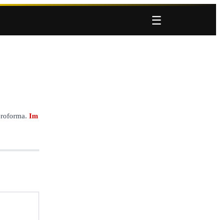
☰
proforma.
Im