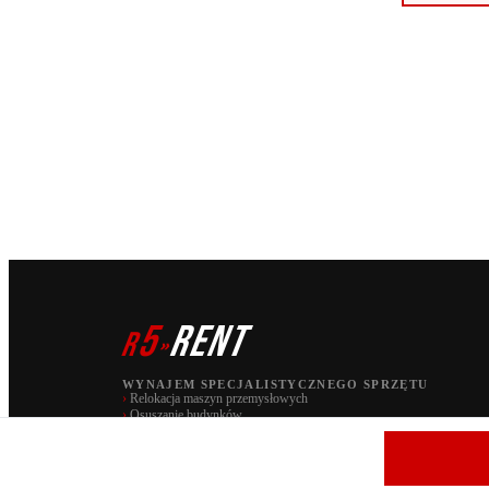
5
RENT
r
»
WYNAJEM SPECJALISTYCZNEGO SPRZĘTU
›
Relokacja maszyn przemysłowych
›
Osuszanie budynków
PAW S.C. | marka r5 RENT