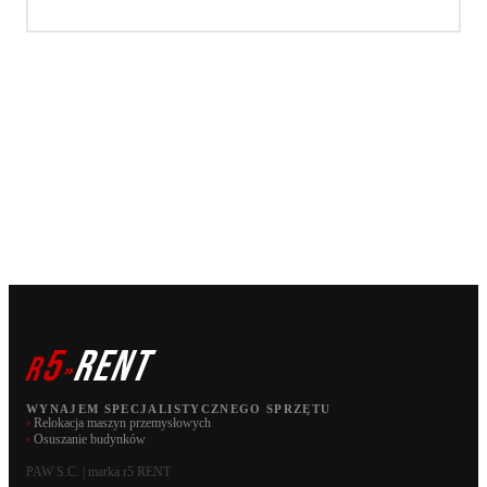
5
RENT
r
»
WYNAJEM SPECJALISTYCZNEGO SPRZĘTU
›
Relokacja maszyn przemysłowych
›
Osuszanie budynków
PAW S.C. | marka r5 RENT