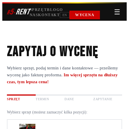
5
RENT
SPRZĘT
BLOG
O
☰
r
»
NAS
KONTAKT
WYCENA
EN
Zapytaj o wycenę
Wybierz sprzęt, podaj termin i dane kontaktowe — prześlemy
wycenę jako fakturę proforma.
Im więcej sprzętu na dłuższy
czas, tym lepsza cena!
SPRZĘT
TERMIN
DANE
ZAPYTANIE
Wybierz sprzęt (możesz zaznaczyć kilka pozycji):