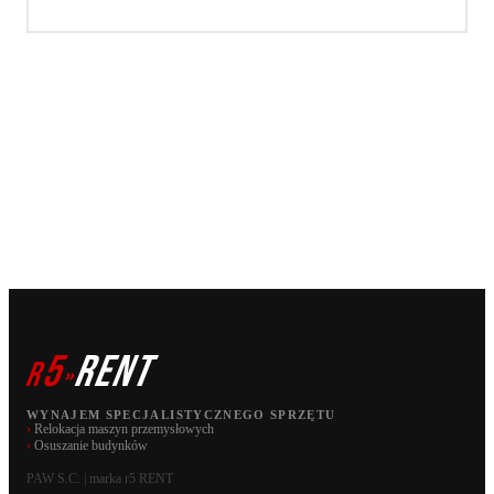
5
RENT
r
»
WYNAJEM SPECJALISTYCZNEGO SPRZĘTU
›
Relokacja maszyn przemysłowych
›
Osuszanie budynków
PAW S.C. | marka r5 RENT