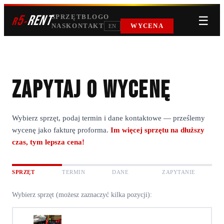
5
RENT
SPRZĘT
BLOG
O
☰
r
»
NAS
KONTAKT
WYCENA
EN
Zapytaj o wycenę
Wybierz sprzęt, podaj termin i dane kontaktowe — prześlemy
wycenę jako fakturę proforma.
Im więcej sprzętu na dłuższy
czas, tym lepsza cena!
SPRZĘT
TERMIN
DANE
ZAPYTANIE
Wybierz sprzęt (możesz zaznaczyć kilka pozycji):