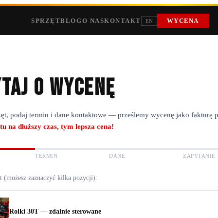
SPRZĘT
BLOG
O NAS
KONTAKT
WYCENA
EN
taj o wycenę
ęt, podaj termin i dane kontaktowe — prześlemy wycenę jako fakturę 
tu na dłuższy czas, tym lepsza cena!
TERMIN
DANE
ZAPYTANIE
t (możesz zaznaczyć kilka pozycji):
Rolki 30T — zdalnie sterowane