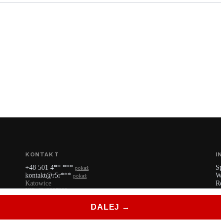
KONTAKT
I
+48 501 4** ***
S
pokaż
kontakt@r5r***
W
pokaż
Katowice
R
NIP: 6342227922
P
YouTube
DALEJ →