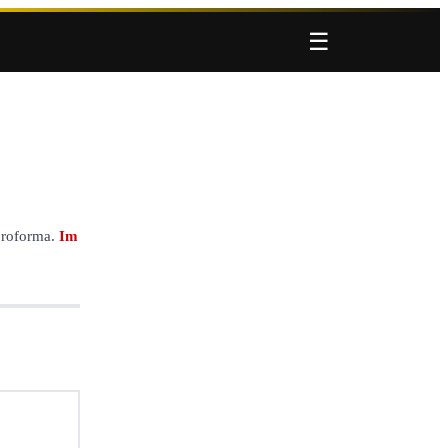
☰
proforma.
Im