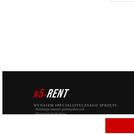
5
RENT
r
»
WYNAJEM SPECJALISTYCZNEGO SPRZĘTU
›
Relokacja maszyn przemysłowych
›
Osuszanie budynków
PAW S.C. | marka r5 RENT