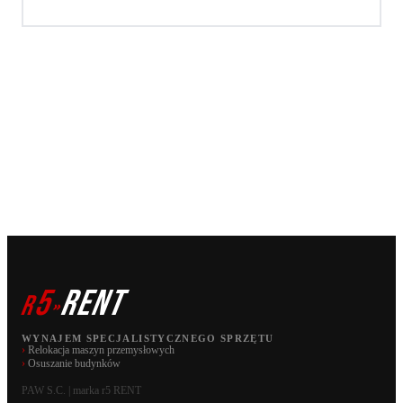
5
RENT
r
»
WYNAJEM SPECJALISTYCZNEGO SPRZĘTU
›
Relokacja maszyn przemysłowych
›
Osuszanie budynków
PAW S.C. | marka r5 RENT