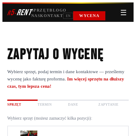
5
RENT
SPRZĘT
BLOG
O
☰
r
»
NAS
KONTAKT
WYCENA
EN
Zapytaj o wycenę
Wybierz sprzęt, podaj termin i dane kontaktowe — prześlemy
wycenę jako fakturę proforma.
Im więcej sprzętu na dłuższy
czas, tym lepsza cena!
SPRZĘT
TERMIN
DANE
ZAPYTANIE
Wybierz sprzęt (możesz zaznaczyć kilka pozycji):